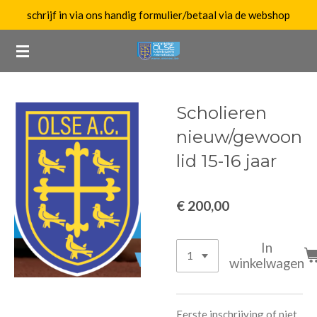
schrijf in via ons handig formulier/betaal via de webshop
Ga
direct
naar
de
hoofdinhoud
Scholieren
nieuw/gewoon
lid 15-16 jaar
€ 200,00
In
winkelwagen
Eerste inschrijving of niet