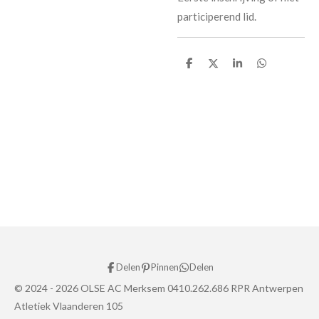
participerend lid.
D
D
S
D
e
e
h
e
l
e
a
l
e
l
r
e
n
e
n
Delen
Pinnen
Delen
© 2024 - 2026 OLSE AC Merksem 0410.262.686 RPR Antwerpen
Atletiek Vlaanderen 105