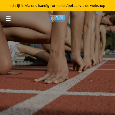
schrijf in via ons handig formulier/betaal via de webshop
Ga
direct
naar
de
hoofdinhoud