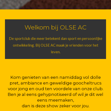
Welkom bij OLSE AC
De sportclub die meer betekent dan sport en persoonlijke
ontwikkeling. Bij OLSE AC maak je vrienden voor het
leven.
Kom genieten van een namiddag vol dolle
pret, ambiance en geweldige goocheltrucs
voor jong en oud ten voordele van onze club.
Ben je al eens gehypnotiseerd of wil je dit wel
eens meemaken,
dan is deze show zeker voor jou.